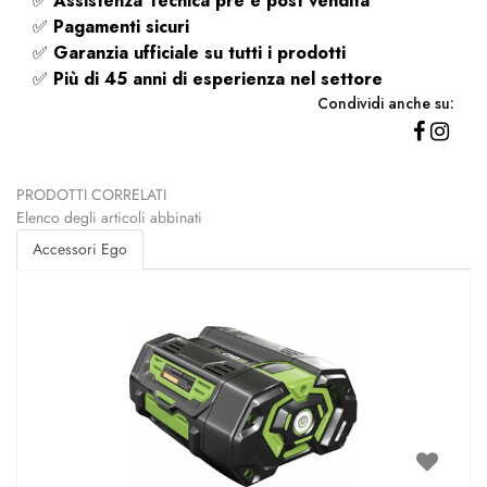
✅
Assistenza Tecnica pre e post vendita
✅
Pagamenti sicuri
✅
Garanzia ufficiale su tutti i prodotti
✅
Più di 45 anni di esperienza nel settore
Condividi anche su:
PRODOTTI CORRELATI
Elenco degli articoli abbinati
Accessori Ego