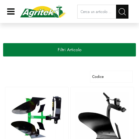
La modifica di un filtro aggiorna a
Open
Filtri Articolo