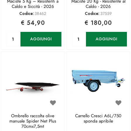
Maciste 5 Kg – Resistenti a
Maciste 20 Kg - Resistente al
Caldo e Siccità - 2026
Caldo - 2026
Codice:
38462
Codice:
37559
€ 54,90
€ 180,00
Quantità
Quantità
AGGIUNGI
AGGIUNGI
Ombrello raccolta olive
Carrello Cresci A6L/750
manuale Spider Net Plus
sponda apribile
70cmx7,5mt