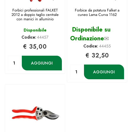
Forbici professionali FALKET
Forbice da potatura Falket a
2012 a doppio taglio centrale
cuneo Lama Curva 1162
con manici in alluminio
Disponibile su
Disponibile
Codice:
44457
Ordinazione
✉
€ 35,00
Codice:
44455
€ 32,50
Quantità
AGGIUNGI
Quantità
AGGIUNGI