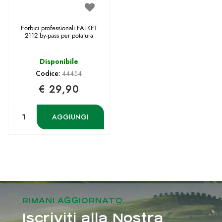
Forbici professionali FALKET
2112 by-pass per potatura
Disponibile
Codice:
44454
€ 29,90
Quantità
AGGIUNGI
RIMANI AGGIORNATO
Iscriviti alla Nostra