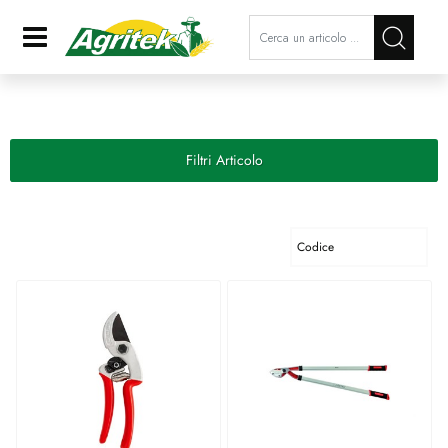
La modifica di un filtro aggiorna a
Open
Filtri Articolo