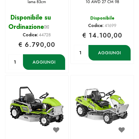
lama 83cm
10 AWD 27 CM 98
Disponibile su
Disponibile
Ordinazione
✉
Codice:
41699
€ 14.100,00
Codice:
44728
€ 6.790,00
Quantità
AGGIUNGI
Quantità
AGGIUNGI