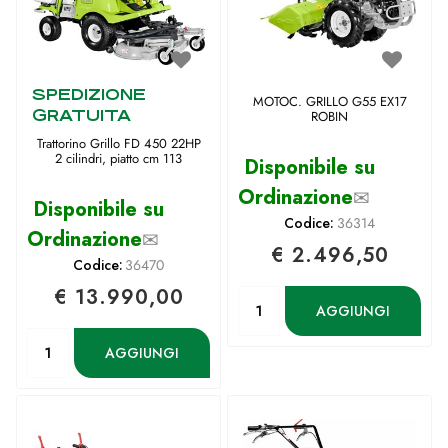
SPEDIZIONE
MOTOC. GRILLO G55 EX17
GRATUITA
ROBIN
Trattorino Grillo FD 450 22HP
2 cilindri, piatto cm 113
Disponibile su
Ordinazione
✉
Disponibile su
Codice:
36314
Ordinazione
✉
€ 2.496,50
Codice:
36470
€ 13.990,00
Quantità
AGGIUNGI
Quantità
AGGIUNGI