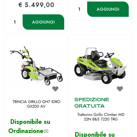
€ 5.499,00
Quantità
AGGIUNGI
Quantità
AGGIUNGI
SPEDIZIONE
TRINCIA GRILLO GH7 IDRO
GRATUITA
GX200 AV
Trattorino Grillo Climber MD
22N B&S 7220 TRG
Disponibile su
Ordinazione
✉
Disponibile su