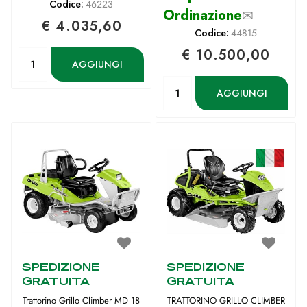
Codice:
46223
Ordinazione
✉
€ 4.035,60
Codice:
44815
€ 10.500,00
Quantità
AGGIUNGI
Quantità
AGGIUNGI
SPEDIZIONE
SPEDIZIONE
GRATUITA
GRATUITA
Trattorino Grillo Climber MD 18
TRATTORINO GRILLO CLIMBER