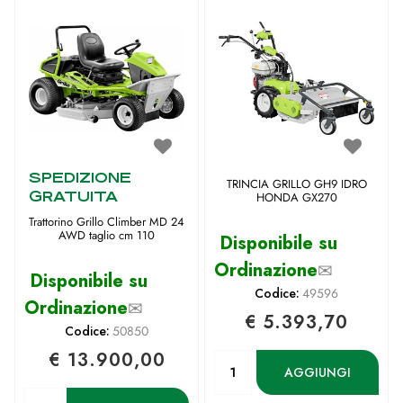
SPEDIZIONE
TRINCIA GRILLO GH9 IDRO
GRATUITA
HONDA GX270
Trattorino Grillo Climber MD 24
AWD taglio cm 110
Disponibile su
Ordinazione
✉
Disponibile su
Codice:
49596
Ordinazione
✉
€ 5.393,70
Codice:
50850
€ 13.900,00
Quantità
AGGIUNGI
Quantità