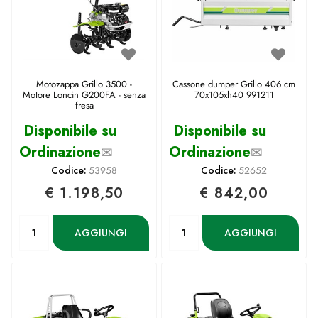
Motozappa Grillo 3500 -
Cassone dumper Grillo 406 cm
Motore Loncin G200FA - senza
70x105xh40 991211
fresa
Disponibile su
Disponibile su
Ordinazione
✉
Ordinazione
✉
Codice:
53958
Codice:
52652
€ 1.198,50
€ 842,00
Quantità
Quantità
AGGIUNGI
AGGIUNGI