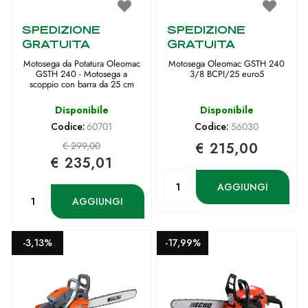
SPEDIZIONE
SPEDIZIONE
GRATUITA
GRATUITA
Motosega da Potatura Oleomac
Motosega Oleomac GSTH 240
GSTH 240 - Motosega a
3/8 BCPI/25 euro5
scoppio con barra da 25 cm
Disponibile
Disponibile
Codice:
60701
Codice:
56030
€ 299,00
€ 215,00
€ 235,01
Quantità
AGGIUNGI
Quantità
AGGIUNGI
-3,13%
-17,99%