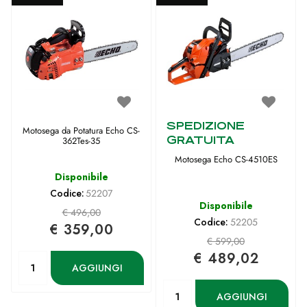
SPEDIZIONE
Motosega da Potatura Echo CS-
GRATUITA
362Tes-35
Motosega Echo CS-4510ES
Disponibile
Codice:
52207
Disponibile
€ 496,00
Codice:
52205
€ 359,00
€ 599,00
€ 489,02
Quantità
AGGIUNGI
Quantità
AGGIUNGI