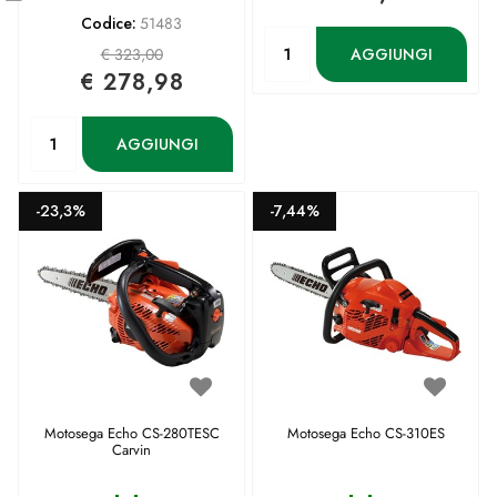
Codice:
51483
Quantità
AGGIUNGI
€ 323,00
€ 278,98
Quantità
AGGIUNGI
-23,3%
-7,44%
Motosega Echo CS-280TESC
Motosega Echo CS-310ES
Carvin