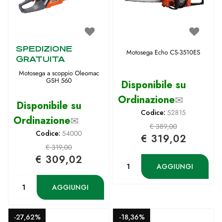
SPEDIZIONE
Motosega Echo CS-3510ES
GRATUITA
Motosega a scoppio Oleomac
GSH 560
Disponibile su
Ordinazione
✉
Disponibile su
Codice:
52815
Ordinazione
✉
€ 389,00
Codice:
54000
€ 319,02
€ 319,00
€ 309,02
Quantità
AGGIUNGI
Quantità
AGGIUNGI
-27,62%
-18,36%