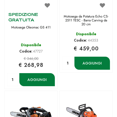
SPEDIZIONE
Motosega da Potatura Echo CS-
GRATUITA
2511 TESC - Barra Carving da
20 cm
Motosega Oleomac GS 411
Disponibile
Codice:
44353
Disponibile
€ 459,00
Codice:
47727
€ 346,00
Quantità
AGGIUNGI
€ 268,98
Quantità
AGGIUNGI