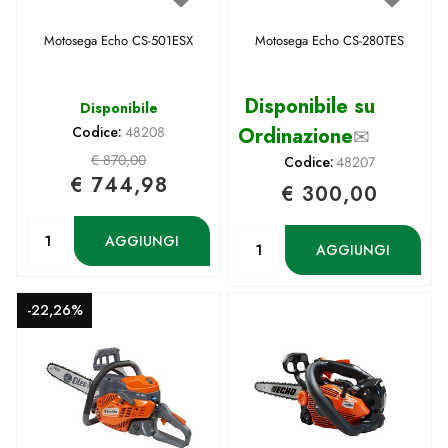
Motosega Echo CS-501ESX
Motosega Echo CS-280TES
Disponibile su
Disponibile
Codice:
48208
Ordinazione
✉
€ 870,00
Codice:
48207
€ 744,98
€ 300,00
Quantità
Quantità
AGGIUNGI
AGGIUNGI
-22,26%