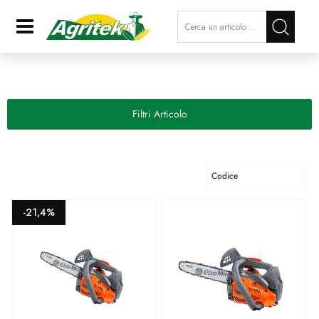
La modifica di un filtro aggiorna a
Open
Filtri Articolo
-21,4%