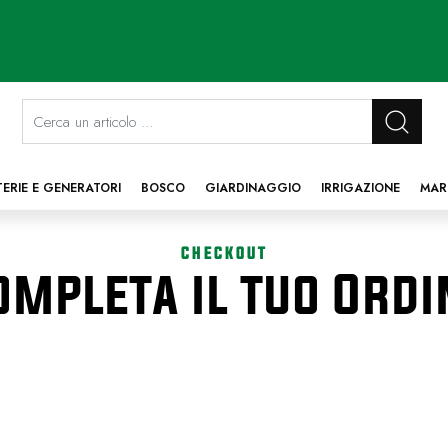
La modifica di un filtro aggiorna automaticamente gli altri filtri disponibi
TERIE E GENERATORI
BOSCO
GIARDINAGGIO
IRRIGAZIONE
MAR
CHECKOUT
ompleta il tuo Ordi