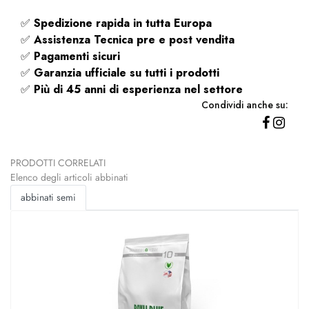
✅
Spedizione rapida
in tutta Europa
✅
Assistenza Tecnica pre e post vendita
✅
Pagamenti sicuri
✅
Garanzia ufficiale su tutti i prodotti
✅
Più di 45 anni di esperienza nel settore
Condividi anche su:
PRODOTTI CORRELATI
Elenco degli articoli abbinati
abbinati semi