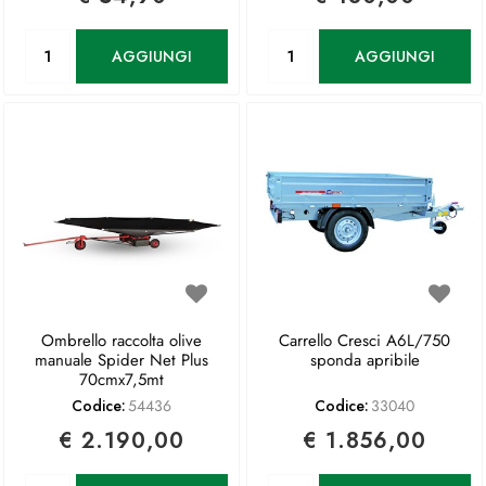
Quantità
Quantità
AGGIUNGI
AGGIUNGI
Ombrello raccolta olive
Carrello Cresci A6L/750
manuale Spider Net Plus
sponda apribile
70cmx7,5mt
Codice:
54436
Codice:
33040
€ 2.190,00
€ 1.856,00
Quantità
Quantità