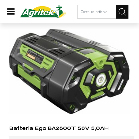
La modifica di un filtro aggiorna a
Open
Batteria Ego BA2800T 56V 5,0AH