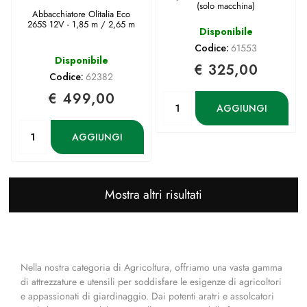
(solo macchina)
Abbacchiatore Olitalia Eco
265S 12V - 1,85 m / 2,65 m
Disponibile
Codice:
61553
Disponibile
€ 325,00
Codice:
62382
€ 499,00
Quantità
AGGIUNGI
Quantità
AGGIUNGI
Mostra altri risultati
Nella nostra categoria di Agricoltura, offriamo una vasta gamma
di attrezzature e utensili per soddisfare le esigenze di agricoltori
e appassionati di giardinaggio. Dai potenti aratri e assolcatori