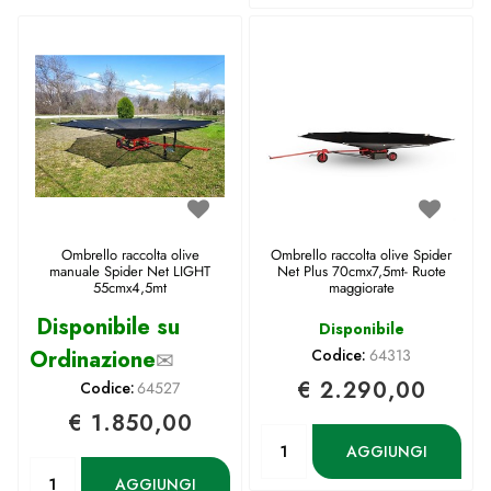
Ombrello raccolta olive
Ombrello raccolta olive Spider
manuale Spider Net LIGHT
Net Plus 70cmx7,5mt- Ruote
55cmx4,5mt
maggiorate
Disponibile su
Disponibile
Ordinazione
✉
Codice:
64313
€ 2.290,00
Codice:
64527
€ 1.850,00
Quantità
AGGIUNGI
Quantità
AGGIUNGI