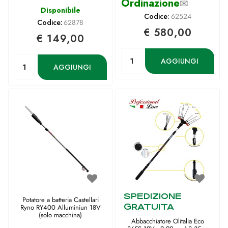
Ordinazione
✉
Disponibile
Codice:
62524
Codice:
62878
€ 580,00
€ 149,00
Quantità
Quantità
AGGIUNGI
AGGIUNGI
SPEDIZIONE
Potatore a batteria Castellari
GRATUITA
Ryno RY400 Alluminiun 18V
(solo macchina)
Abbacchiatore Olitalia Eco