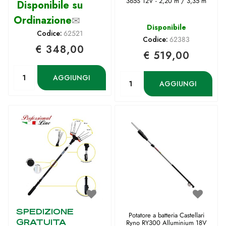
365S 12V - 2,20 m / 3,35 m
Disponibile su
Ordinazione
✉
Disponibile
Codice:
62521
Codice:
62383
€ 348,00
€ 519,00
Quantità
Quantità
AGGIUNGI
AGGIUNGI
SPEDIZIONE
Potatore a batteria Castellari
GRATUITA
Ryno RY300 Alluminium 18V