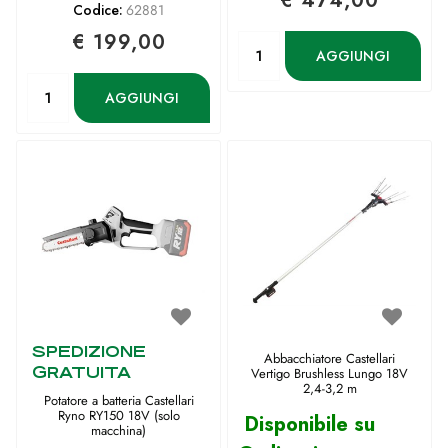
€ 474,00
Codice:
62881
€ 199,00
Quantità
AGGIUNGI
Quantità
AGGIUNGI
SPEDIZIONE
Abbacchiatore Castellari
GRATUITA
Vertigo Brushless Lungo 18V
2,4-3,2 m
Potatore a batteria Castellari
Ryno RY150 18V (solo
Disponibile su
macchina)