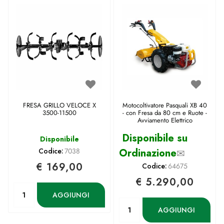
FRESA GRILLO VELOCE X
Motocoltivatore Pasquali XB 40
3500-11500
- con Fresa da 80 cm e Ruote -
Avviamento Elettrico
Disponibile su
Disponibile
Codice:
7038
Ordinazione
✉
€ 169,00
Codice:
64675
€ 5.290,00
Quantità
AGGIUNGI
Quantità
AGGIUNGI