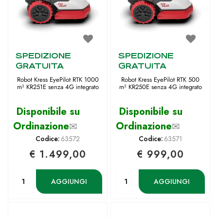
SPEDIZIONE
SPEDIZIONE
GRATUITA
GRATUITA
Robot Kress EyePilot RTK 1000
Robot Kress EyePilot RTK 500
m² KR251E senza 4G integrato
m² KR250E senza 4G integrato
Disponibile su
Disponibile su
Ordinazione
✉
Ordinazione
✉
Codice:
63572
Codice:
63571
€ 1.499,00
€ 999,00
Quantità
Quantità
AGGIUNGI
AGGIUNGI