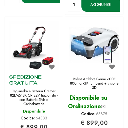
Quantità
AGGIUNGI
SPEDIZIONE
Robot Anthbot Genie 600E
GRATUITA
800mq RTK full band + visione
3D
Tagliaerba a Batteria Cramer
82LM51SX CR 82V trazionato -
Disponibile su
con Batteria 5Ah e
Caricabatterie
Ordinazione
✉
Disponibile
Codice:
63875
Codice:
64333
€ 899,00
€ 899,00