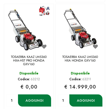
TOSAERBA KAAZ LM5360
TOSAERBA KAAZ LM5360
HXA-HST PRO HONDA
HXA HONDA GXV160
GXV160
Disponibile
Disponibile
Codice:
63212
Codice:
63211
€ 0,00
€ 14.999,00
Quantità
Quantità
AGGIUNGI
AGGIUNGI