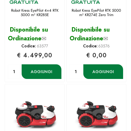
GRATUITA
GRATUITA
Robot Kress EyePilot 4×4 RTK
Robot Kress EyePilot RTK 5000
5000 m² KR285E
m² KR274E Zero Trim
Disponibile su
Disponibile su
Ordinazione
✉
Ordinazione
✉
Codice:
63577
Codice:
63576
€ 4.499,00
€ 0,00
Quantità
Quantità
AGGIUNGI
AGGIUNGI