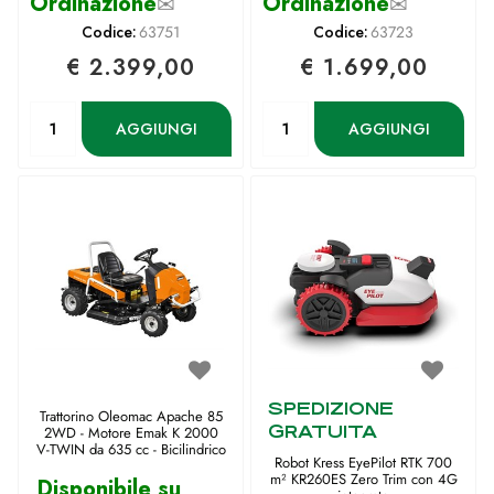
Ordinazione
✉
Ordinazione
✉
Codice:
63751
Codice:
63723
€ 2.399,00
€ 1.699,00
Quantità
Quantità
AGGIUNGI
AGGIUNGI
SPEDIZIONE
Trattorino Oleomac Apache 85
GRATUITA
2WD - Motore Emak K 2000
V-TWIN da 635 cc - Bicilindrico
Robot Kress EyePilot RTK 700
m² KR260ES Zero Trim con 4G
Disponibile su