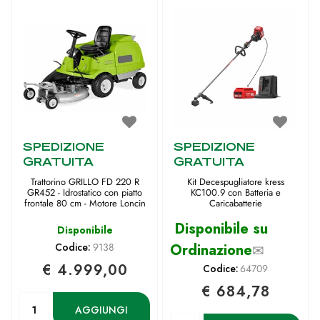
SPEDIZIONE
SPEDIZIONE
GRATUITA
GRATUITA
Trattorino GRILLO FD 220 R
Kit Decespugliatore kress
GR452 - Idrostatico con piatto
KC100.9 con Batteria e
frontale 80 cm - Motore Loncin
Caricabatterie
Disponibile su
Disponibile
Codice:
9138
Ordinazione
✉
€ 4.999,00
Codice:
64709
€ 684,78
Quantità
AGGIUNGI