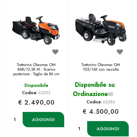
Trattorino Oleomac OM
Trattorino Oleomac OM
86R/12,5K M - Scarico
105/16K con raccolta
posteriore - Taglio da 86 cm
Disponibile su
Disponibile
Codice:
63293
Ordinazione
✉
€ 2.490,00
Codice:
63286
€ 4.500,00
Quantità
AGGIUNGI
Quantità
AGGIUNGI