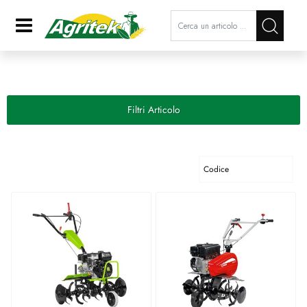
La modifica di un filtro aggiorna a
Open
Filtri Articolo