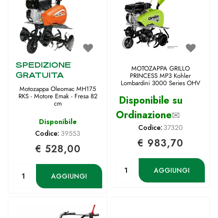
SPEDIZIONE
MOTOZAPPA GRILLO
GRATUITA
PRINCESS MP3 Kohler
Lombardini 3000 Series OHV
Motozappa Oleomac MH175
RKS - Motore Emak - Fresa 82
Disponibile su
cm
Ordinazione
✉
Disponibile
Codice:
37320
Codice:
39553
€ 983,70
€ 528,00
Quantità
Quantità
AGGIUNGI
AGGIUNGI