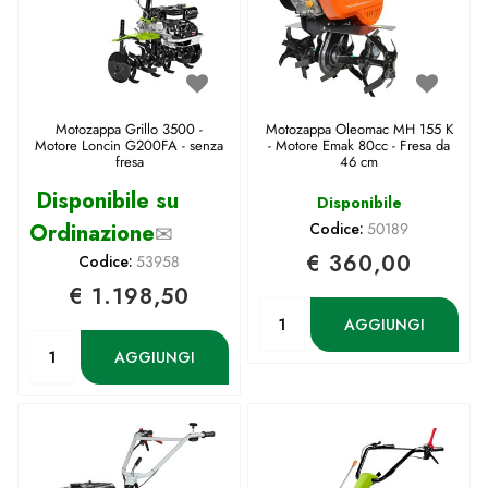
Motozappa Grillo 3500 -
Motozappa Oleomac MH 155 K
Motore Loncin G200FA - senza
- Motore Emak 80cc - Fresa da
fresa
46 cm
Disponibile su
Disponibile
Ordinazione
✉
Codice:
50189
€ 360,00
Codice:
53958
€ 1.198,50
Quantità
AGGIUNGI
Quantità
AGGIUNGI