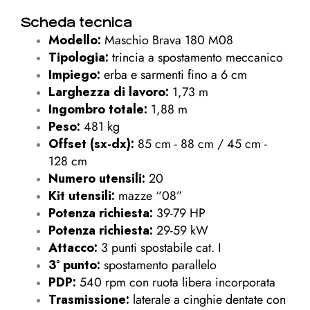
Scheda tecnica
Modello:
Maschio Brava 180 M08
Tipologia:
trincia a spostamento meccanico
Impiego:
erba e sarmenti fino a 6 cm
Larghezza di lavoro:
1,73 m
Ingombro totale:
1,88 m
Peso:
481 kg
Offset (sx-dx):
85 cm - 88 cm / 45 cm -
128 cm
Numero utensili:
20
Kit utensili:
mazze “08”
Potenza richiesta:
39-79 HP
Potenza richiesta:
29-59 kW
Attacco:
3 punti spostabile cat. I
3° punto:
spostamento parallelo
PDP:
540 rpm con ruota libera incorporata
Trasmissione:
laterale a cinghie dentate con