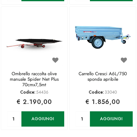
Ombrello raccolta olive
Carrello Cresci A6L/750
manuale Spider Net Plus
sponda apribile
70cmx7,5mt
Codice:
54436
Codice:
33040
€ 2.190,00
€ 1.856,00
Quantità
Quantità
AGGIUNGI
AGGIUNGI