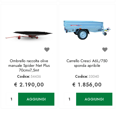
Ombrello raccolta olive
Carrello Cresci A6L/750
manuale Spider Net Plus
sponda apribile
70cmx7,5mt
Codice:
54436
Codice:
33040
€ 2.190,00
€ 1.856,00
Quantità
Quantità
AGGIUNGI
AGGIUNGI