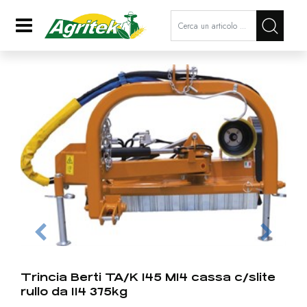
La modifica di un filtro aggiorna a
Open
Trincia Berti TA/K 145 M14 cassa c/slite
rullo da 114 375kg