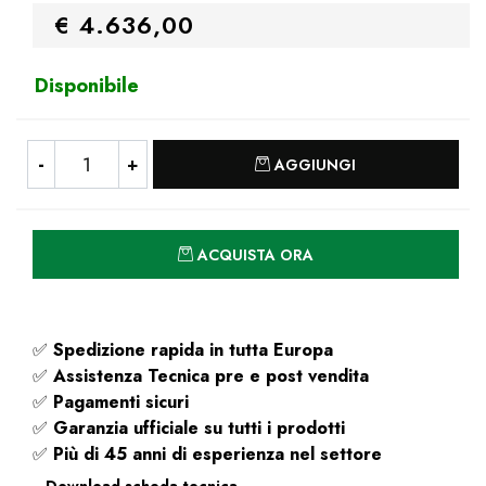
€ 4.636,00
Disponibile
Quantità
AGGIUNGI
Quantità
ACQUISTA ORA
✅
Spedizione rapida
in tutta Europa
✅
Assistenza Tecnica pre e post vendita
✅
Pagamenti sicuri
✅
Garanzia ufficiale su tutti i prodotti
✅
Più di 45 anni di esperienza nel settore