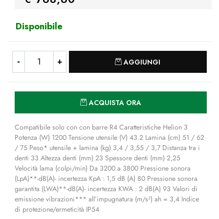
Disponibile
Quantità
AGGIUNGI
Quantità
ACQUISTA ORA
Compatibile solo con con barre R4 Caratteristiche Helion 3
Potenza (W) 1200 Tensione utensile (V) 43.2 Lamina (cm) 51 / 62
/ 75 Peso* utensile + lamina (kg) 3,4 / 3,55 / 3,7 Distanza tra i
denti 33 Altezza denti (mm) 23 Spessore denti (mm) 2,25
Velocità lama (colpi/min) Da 3200 a 3800 Pressione sonora
(LpA)**-dB(A)- incertezza KpA : 1,5 dB (A) 80 Pressione sonora
garantita (LWA)**-dB(A)- incertezza KWA : 2 dB(A) 93 Valori di
emissione vibrazioni*** all’impugnatura (m/s²) ah = 3,4 Indice
di protezione/ermeticità IP54