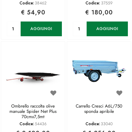
Codice:
38462
Codice:
37559
€ 54,90
€ 180,00
Quantità
Quantità
AGGIUNGI
AGGIUNGI
Ombrello raccolta olive
Carrello Cresci A6L/750
manuale Spider Net Plus
sponda apribile
70cmx7,5mt
Codice:
54436
Codice:
33040