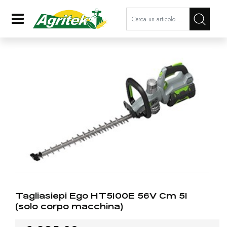
La modifica di un filtro aggiorna a
Open
Tagliasiepi Ego HT5100E 56V Cm 51
(solo corpo macchina)