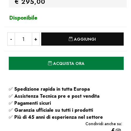
€ 295,00
Disponibile
Quantità
AGGIUNGI
Quantità
ACQUISTA ORA
✅
Spedizione rapida
in tutta Europa
✅
Assistenza Tecnica pre e post vendita
✅
Pagamenti sicuri
✅
Garanzia ufficiale su tutti i prodotti
✅
Più di 45 anni di esperienza nel settore
Condividi anche su: