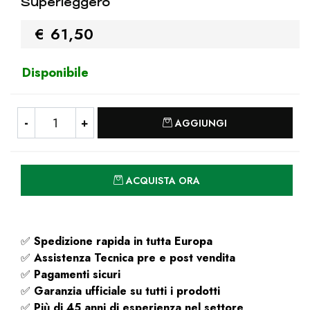
Superleggero
€ 61,50
Disponibile
Quantità
AGGIUNGI
Quantità
ACQUISTA ORA
✅
Spedizione rapida
in tutta Europa
✅
Assistenza Tecnica pre e post vendita
✅
Pagamenti sicuri
✅
Garanzia ufficiale su tutti i prodotti
✅
Più di 45 anni di esperienza nel settore