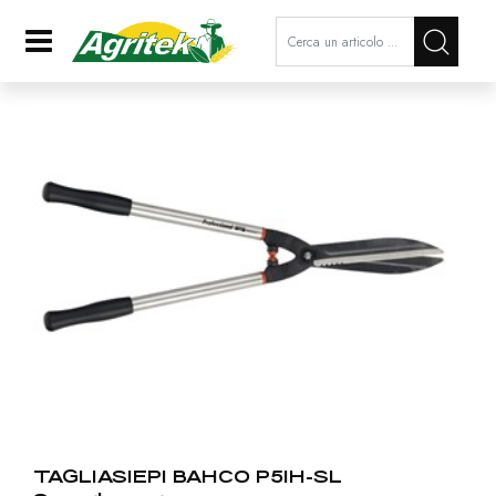
La modifica di un filtro aggiorna a
Open
TAGLIASIEPI BAHCO P51H-SL