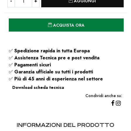
AGGIUNGI
Quantità
ACQUISTA ORA
✅
Spedizione rapida
in tutta Europa
✅
Assistenza Tecnica pre e post vendita
✅
Pagamenti sicuri
✅
Garanzia ufficiale su tutti i prodotti
✅
Più di 45 anni di esperienza nel settore
Download scheda tecnica
Condividi anche su:
INFORMAZIONI DEL PRODOTTO