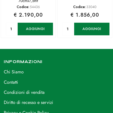
70cmx7,5mt
Codice:
54436
Codice:
33040
€ 2.190,00
€ 1.856,00
Quantità
Quantità
AGGIUNGI
AGGIUNGI
INFORMAZIONI
Chi Siamo
Contatti
Condizioni di vendita
Diritto di recesso e servizi
Privacy e Cookie Policy