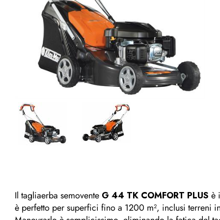
Il tagliaerba semovente
G 44 TK COMFORT PLUS
è i
è perfetto per superfici fino a 1200 m², inclusi terreni 
Manovrarlo è semplicissimo, eliminando la fatica del tag