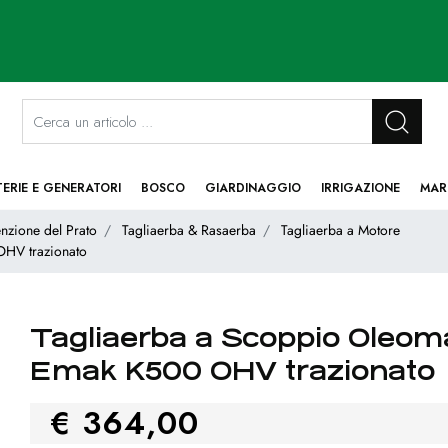
La modifica di un filtro aggiorna automaticamente gli altri filtri disponibi
TERIE E GENERATORI
BOSCO
GIARDINAGGIO
IRRIGAZIONE
MAR
nzione del Prato
Tagliaerba & Rasaerba
Tagliaerba a Motore
OHV trazionato
Tagliaerba a Scoppio Oleo
Emak K500 OHV trazionato
€ 364,00