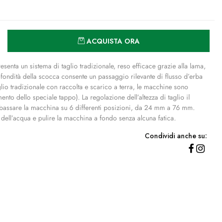
Quantità
ACQUISTA ORA
resenta un sistema di taglio tradizionale, reso efficace grazie alla lama,
profondità della scocca consente un passaggio rilevante di flusso d’erba
glio tradizionale con raccolta e scarico a terra, le macchine sono
nto dello speciale tappo). La regolazione dell’altezza di taglio il
bassare la macchina su 6 differenti posizioni, da 24 mm a 76 mm.
dell’acqua e pulire la macchina a fondo senza alcuna fatica.
Condividi anche su: