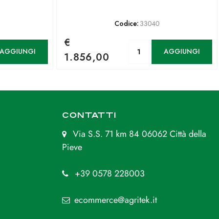
Codice:
33040
€
antità
Quantità
AGGIUNGI
AGGIUNGI
1.856,00
CONTATTI
Via S.S. 71 km 84 06062 Città della
Pieve
+39 0578 228003
ecommerce@agritek.it