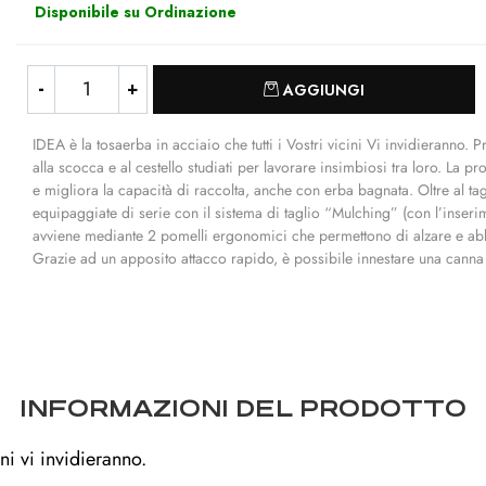
Disponibile su Ordinazione
Quantità
AGGIUNGI
IDEA è la tosaerba in acciaio che tutti i Vostri vicini Vi invidieranno. P
alla scocca e al cestello studiati per lavorare insimbiosi tra loro. La 
e migliora la capacità di raccolta, anche con erba bagnata. Oltre al ta
equipaggiate di serie con il sistema di taglio “Mulching” (con l’inserime
avviene mediante 2 pomelli ergonomici che permettono di alzare e ab
Grazie ad un apposito attacco rapido, è possibile innestare una canna 
INFORMAZIONI DEL PRODOTTO
ni vi invidieranno.