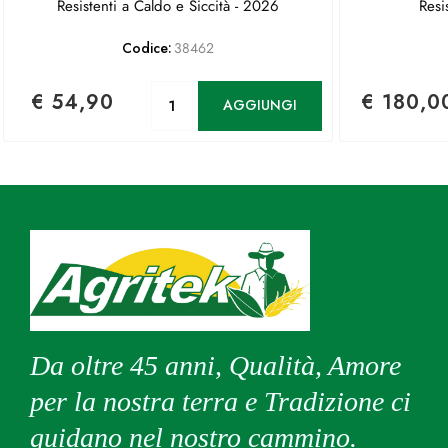
Resistenti a Caldo e Siccità - 2026
Resi
Codice:
38462
Quantità
€ 54,90
€ 180,0
AGGIUNGI
Da oltre 45 anni, Qualità, Amore
per la nostra terra e Tradizione ci
guidano nel nostro cammino.