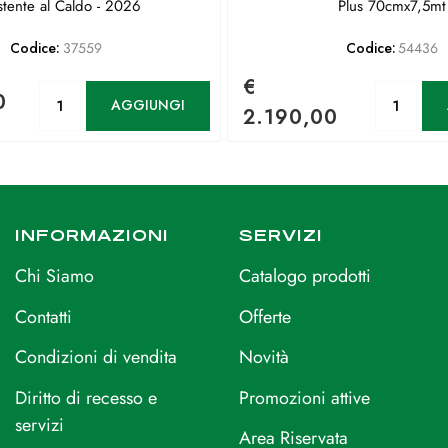
stente al Caldo - 2026
Plus 70cmx7,5mt
Codice:
37559
Codice:
54436
€
Quantità
Qu
0
AGGIUNGI
2.190,00
INFORMAZIONI
SERVIZI
Chi Siamo
Catalogo prodotti
Contatti
Offerte
Condizioni di vendita
Novità
Diritto di recesso e
Promozioni attive
servizi
Area Riservata