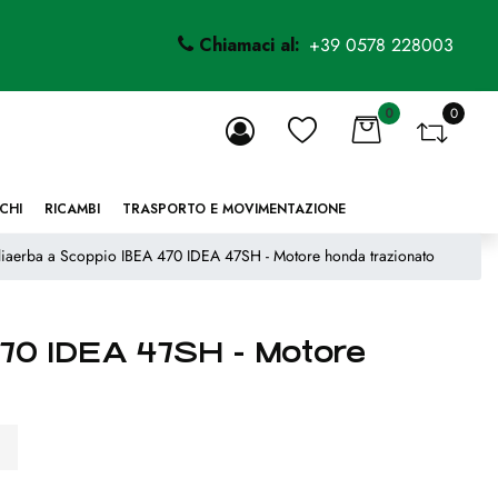
Chiamaci al:
+39 0578 228003
0
0
li.
CHI
RICAMBI
TRASPORTO E MOVIMENTAZIONE
liaerba a Scoppio IBEA 470 IDEA 47SH - Motore honda trazionato
470 IDEA 47SH - Motore