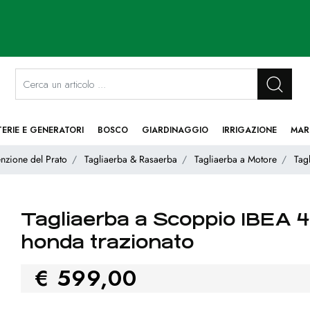
La modifica di un filtro aggiorna automaticamente gli altri filtri disponibi
TERIE E GENERATORI
BOSCO
GIARDINAGGIO
IRRIGAZIONE
MAR
nzione del Prato
Tagliaerba & Rasaerba
Tagliaerba a Motore
Tag
Tagliaerba a Scoppio IBEA 
honda trazionato
€ 599,00