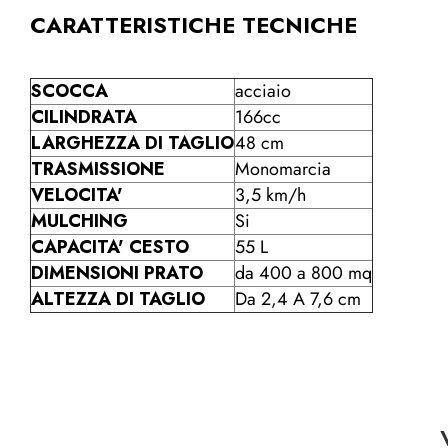
CARATTERISTICHE TECNICHE
SCOCCA
acciaio
CILINDRATA
166cc
LARGHEZZA DI TAGLIO
48 cm
TRASMISSIONE
Monomarcia
VELOCITA'
3,5 km/h
MULCHING
Si
CAPACITA' CESTO
55 L
DIMENSIONI PRATO
da 400 a 800 mq
ALTEZZA DI TAGLIO
Da 2,4 A 7,6 cm