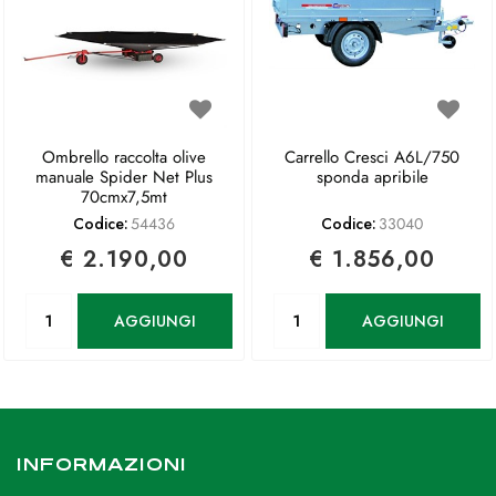
Ombrello raccolta olive
Carrello Cresci A6L/750
manuale Spider Net Plus
sponda apribile
70cmx7,5mt
Codice:
54436
Codice:
33040
€ 2.190,00
€ 1.856,00
Quantità
Quantità
AGGIUNGI
AGGIUNGI
INFORMAZIONI