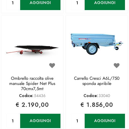
AGGIUNGI
AGGIUNGI
Ombrello raccolta olive
Carrello Cresci A6L/750
manuale Spider Net Plus
sponda apribile
70cmx7,5mt
Codice:
54436
Codice:
33040
€ 2.190,00
€ 1.856,00
Quantità
Quantità
AGGIUNGI
AGGIUNGI