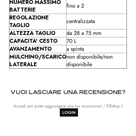
NUMERO MASSIMO
fino a 2
BATTERIE
REGOLAZIONE
centralizzata
TAGLIO
ALTEZZA TAGLIO
da 28 a 75 mm
CAPACITA' CESTO
70 L
AVANZAMENTO
a spinta
MULCHING/SCARICO
non disponibile/non
LATERALE
disponibile
VUOI LASCIARE UNA RECENSIONE?
Accedi per poter aggiungere una tua recensione! / Effettua il
LOGIN