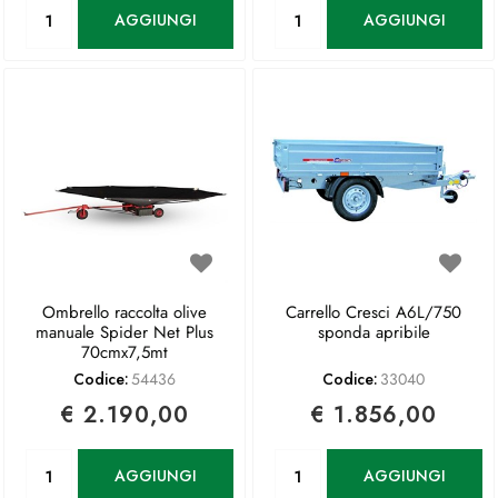
Quantità
Quantità
AGGIUNGI
AGGIUNGI
Ombrello raccolta olive
Carrello Cresci A6L/750
manuale Spider Net Plus
sponda apribile
70cmx7,5mt
Codice:
54436
Codice:
33040
€ 2.190,00
€ 1.856,00
Quantità
Quantità
AGGIUNGI
AGGIUNGI