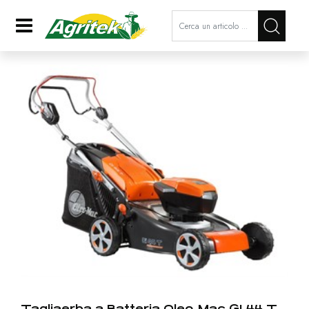
La modifica di un filtro aggiorna a
Open
Tagliaerba a Batteria Oleo-Mac GI 44 T