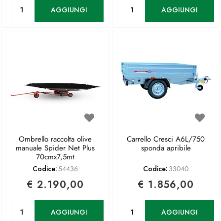
Quantità
Quantità
AGGIUNGI
AGGIUNGI
Ombrello raccolta olive
Carrello Cresci A6L/750
manuale Spider Net Plus
sponda apribile
70cmx7,5mt
Codice:
54436
Codice:
33040
€ 2.190,00
€ 1.856,00
Quantità
Quantità
AGGIUNGI
AGGIUNGI