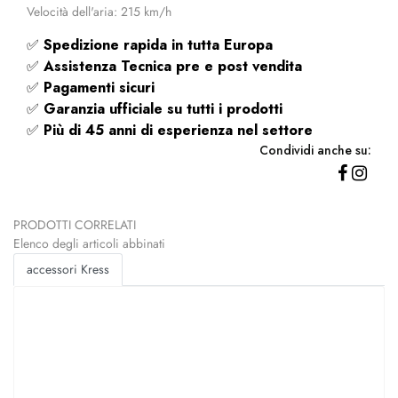
Velocità dell'aria: 215 km/h
✅
Spedizione rapida
in tutta Europa
✅
Assistenza Tecnica pre e post vendita
✅
Pagamenti sicuri
✅
Garanzia ufficiale su tutti i prodotti
✅
Più di 45 anni di esperienza nel settore
Condividi anche su:
PRODOTTI CORRELATI
Elenco degli articoli abbinati
accessori Kress