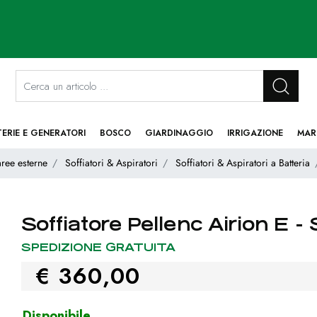
La modifica di un filtro aggiorna automaticamente gli altri filtri disponibi
TERIE E GENERATORI
BOSCO
GIARDINAGGIO
IRRIGAZIONE
MAR
aree esterne
Soffiatori & Aspiratori
Soffiatori & Aspiratori a Batteria
Soffiatore Pellenc Airion E -
SPEDIZIONE GRATUITA
€ 360,00
Disponibile