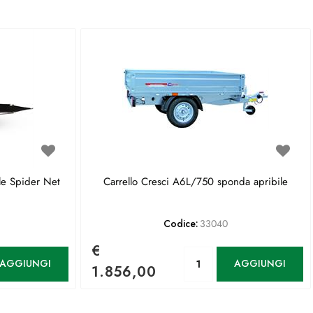
le Spider Net
Carrello Cresci A6L/750 sponda apribile
Codice:
33040
€
antità
Quantità
AGGIUNGI
AGGIUNGI
1.856,00