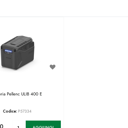
eria Pellenc ULIB 400 E
Codice:
P57334
Quantità
00
AGGIUNGI