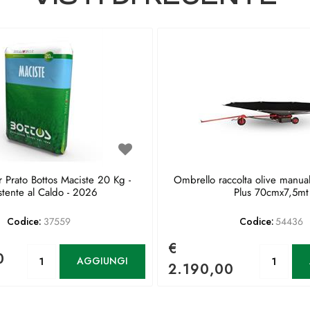
 Prato Bottos Maciste 20 Kg -
Ombrello raccolta olive manua
stente al Caldo - 2026
Plus 70cmx7,5mt
Codice:
37559
Codice:
54436
€
Quantità
Qu
0
AGGIUNGI
2.190,00