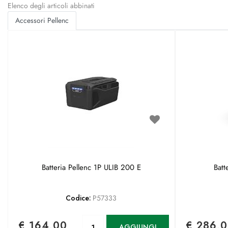
Elenco degli articoli abbinati
Accessori Pellenc
Batteria Pellenc 1P ULIB 200 E
Batt
Codice:
P57333
Quantità
€ 164,00
€ 286,
AGGIUNGI