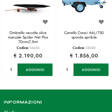
Ombrello raccolta olive
Carrello Cresci A6L/750
manuale Spider Net Plus
sponda apribile
70cmx7,5mt
Codice:
54436
Codice:
33040
€ 2.190,00
€ 1.856,00
Quantità
Quantità
AGGIUNGI
AGGIUNGI
INFORMAZIONI