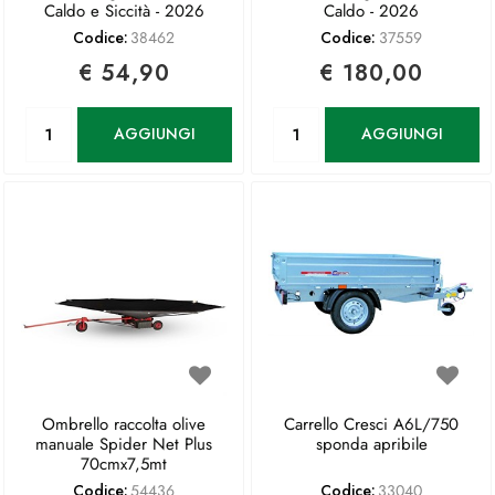
Caldo e Siccità - 2026
Caldo - 2026
Codice:
38462
Codice:
37559
€ 54,90
€ 180,00
Quantità
Quantità
AGGIUNGI
AGGIUNGI
Ombrello raccolta olive
Carrello Cresci A6L/750
manuale Spider Net Plus
sponda apribile
70cmx7,5mt
Codice:
54436
Codice:
33040