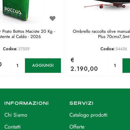
 Prato Bottos Maciste 20 Kg -
Ombrello raccolta olive manua
stente al Caldo - 2026
Plus 70cmx7,5mt
Codice:
37559
Codice:
54436
€
Quantità
Qu
0
AGGIUNGI
2.190,00
INFORMAZIONI
SERVIZI
Chi Siamo
Catalogo prodotti
Contatti
Offerte