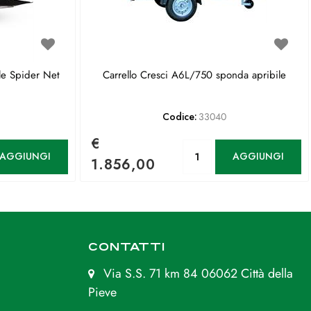
le Spider Net
Carrello Cresci A6L/750 sponda apribile
Codice:
33040
€
antità
Quantità
AGGIUNGI
AGGIUNGI
1.856,00
CONTATTI
Via S.S. 71 km 84 06062 Città della
Pieve