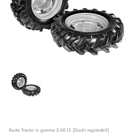
Ruote Tractor in gomma 5.00-12 [Dischi registrabili]