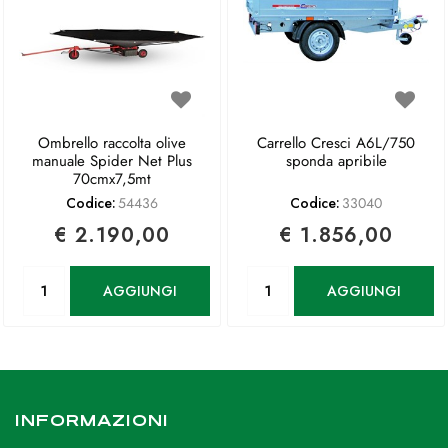
Ombrello raccolta olive
Carrello Cresci A6L/750
manuale Spider Net Plus
sponda apribile
70cmx7,5mt
Codice:
54436
Codice:
33040
€ 2.190,00
€ 1.856,00
Quantità
Quantità
AGGIUNGI
AGGIUNGI
INFORMAZIONI