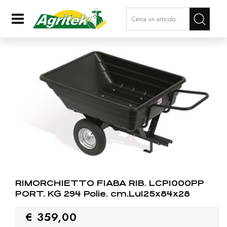
La modifica di un filtro aggiorna a
Open
RIMORCHIETTO FIABA RIB. LCP1000PP
PORT. KG 294 Polie. cm.Lu125x84x28
€ 359,00