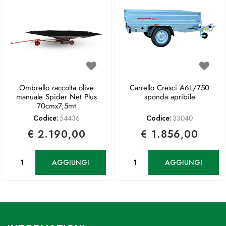
Ombrello raccolta olive
Carrello Cresci A6L/750
manuale Spider Net Plus
sponda apribile
70cmx7,5mt
Codice:
54436
Codice:
33040
€ 2.190,00
€ 1.856,00
Quantità
Quantità
AGGIUNGI
AGGIUNGI