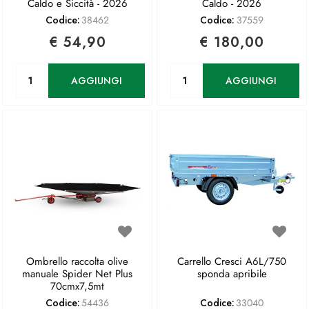
Caldo e Siccità - 2026
Caldo - 2026
Codice:
38462
Codice:
37559
€ 54,90
€ 180,00
Quantità
Quantità
AGGIUNGI
AGGIUNGI
Ombrello raccolta olive
Carrello Cresci A6L/750
manuale Spider Net Plus
sponda apribile
70cmx7,5mt
Codice:
54436
Codice:
33040