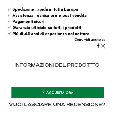
✅
Spedizione rapida
in tutta Europa
✅
Assistenza Tecnica pre e post vendita
✅
Pagamenti sicuri
✅
Garanzia ufficiale su tutti i prodotti
✅
Più di 45 anni di esperienza nel settore
Condividi anche su:
INFORMAZIONI DEL PRODOTTO
Quantità
ACQUISTA ORA
VUOI LASCIARE UNA RECENSIONE?