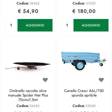
Codice:
38462
Codice:
37559
€ 54,90
€ 180,00
Quantità
Quantità
AGGIUNGI
AGGIUNGI
Ombrello raccolta olive
Carrello Cresci A6L/750
manuale Spider Net Plus
sponda apribile
70cmx7,5mt
Codice:
54436
Codice:
33040