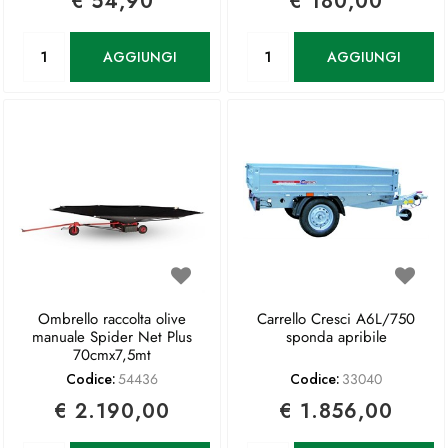
€ 54,90
€ 180,00
Quantità
Quantità
AGGIUNGI
AGGIUNGI
Ombrello raccolta olive
Carrello Cresci A6L/750
manuale Spider Net Plus
sponda apribile
70cmx7,5mt
Codice:
54436
Codice:
33040
€ 2.190,00
€ 1.856,00