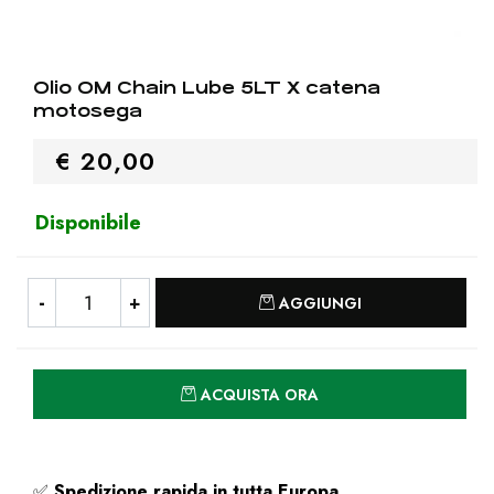
Olio OM Chain Lube 5LT X catena
motosega
€ 20,00
Disponibile
Quantità
AGGIUNGI
Quantità
ACQUISTA ORA
✅
Spedizione rapida
in tutta Europa