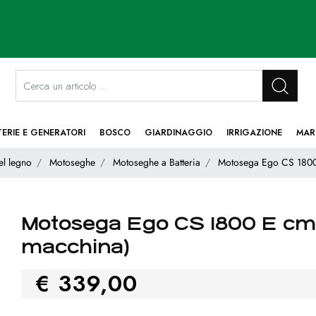
La modifica di un filtro aggiorna automaticamente gli altri filtri disponibi
TERIE E GENERATORI
BOSCO
GIARDINAGGIO
IRRIGAZIONE
MAR
el legno
Motoseghe
Motoseghe a Batteria
Motosega Ego CS 1800
Motosega Ego CS 1800 E cm
macchina)
€ 339,00