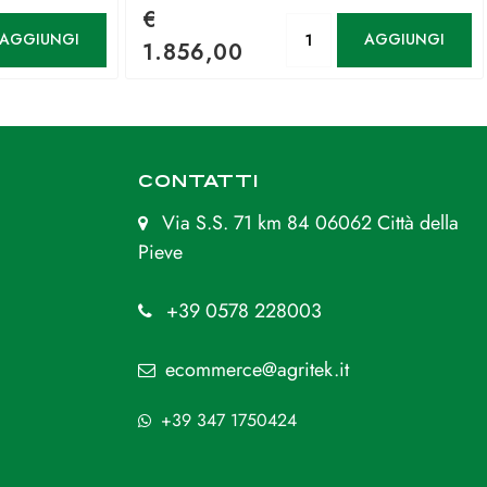
€
antità
Quantità
AGGIUNGI
AGGIUNGI
1.856,00
CONTATTI
Via S.S. 71 km 84 06062 Città della
Pieve
+39 0578 228003
ecommerce@agritek.it
+39 347 1750424