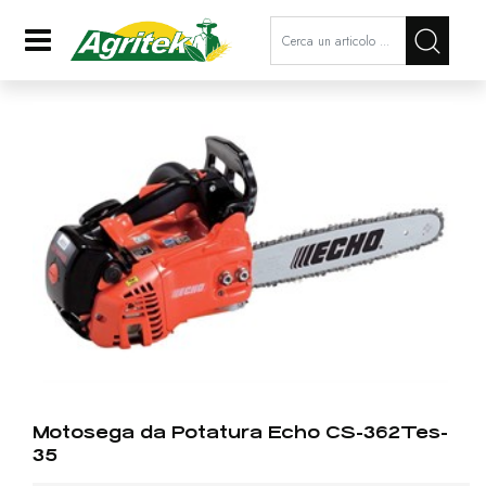
La modifica di un filtro aggiorna a
Open
Motosega da Potatura Echo CS-362Tes-
35