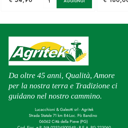
€ 54,90
€ 180,0
AGGIUNGI
Da oltre 45 anni, Qualità, Amore
per la nostra terra e Tradizione ci
guidano nel nostro cammino.
Lucacchioni & Galeotti srl - Agritek
Strada Statale 71 km 84-Loc. Pò Bandino
06062 Città della Pieve (PG)
Cod. Fisc. e P. IVA 02524500549 - R.E.A. PG 223060