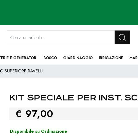
La modifica di un filtro aggiorna automaticamente gli altri filtri disponibi
TERIE E GENERATORI
BOSCO
GIARDINAGGIO
IRRIGAZIONE
MAR
CO SUPERIORE RAVELLI
KIT SPECIALE PER INST. S
€ 97,00
Disponibile su Ordinazione