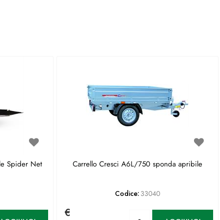
le Spider Net
Carrello Cresci A6L/750 sponda apribile
Codice:
33040
€
antità
Quantità