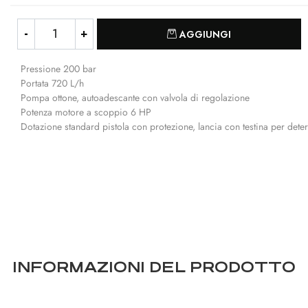
Quantità
AGGIUNGI
Pressione 200 bar
Portata 720 L/h
Pompa ottone, autoadescante con valvola di regolazione
Potenza motore a scoppio 6 HP
Dotazione standard pistola con protezione, lancia con testina per det
INFORMAZIONI DEL PRODOTTO