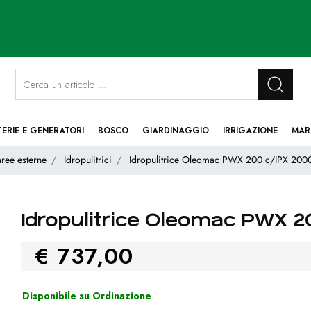
La modifica di un filtro aggiorna automaticamente gli altri filtri disponibi
TERIE E GENERATORI
BOSCO
GIARDINAGGIO
IRRIGAZIONE
MAR
aree esterne
Idropulitrici
Idropulitrice Oleomac PWX 200 c/IPX 200
Idropulitrice Oleomac PWX 
€ 737,00
Disponibile su Ordinazione