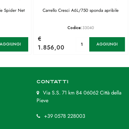
le Spider Net
Carrello Cresci A6L/750 sponda apribile
Codice:
33040
€
antità
Quantità
AGGIUNGI
AGGIUNGI
1.856,00
CONTATTI
Via S.S. 71 km 84 06062 Città della
Pieve
+39 0578 228003