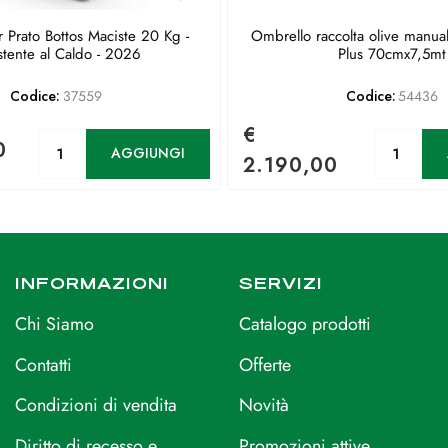
 Prato Bottos Maciste 20 Kg -
Ombrello raccolta olive manua
stente al Caldo - 2026
Plus 70cmx7,5mt
Codice:
37559
Codice:
54436
€
Quantità
Qu
0
AGGIUNGI
2.190,00
INFORMAZIONI
SERVIZI
Chi Siamo
Catalogo prodotti
Contatti
Offerte
Condizioni di vendita
Novità
Diritto di recesso e
Promozioni attive