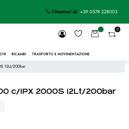
Chiamaci al:
+39 0578 228003
0
0
li.
CHI
RICAMBI
TRASPORTO E MOVIMENTAZIONE
0S 12Lt/200bar
200 c/IPX 2000S 12Lt/200bar