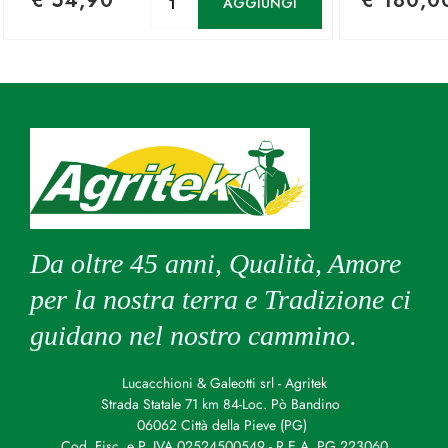
€ 54,90
€ 180,0
AGGIUNGI
Da oltre 45 anni, Qualità, Amore
per la nostra terra e Tradizione ci
guidano nel nostro cammino.
Lucacchioni & Galeotti srl - Agritek
Strada Statale 71 km 84-Loc. Pò Bandino
06062 Città della Pieve (PG)
Cod. Fisc. e P. IVA 02524500549 - R.E.A. PG 223060