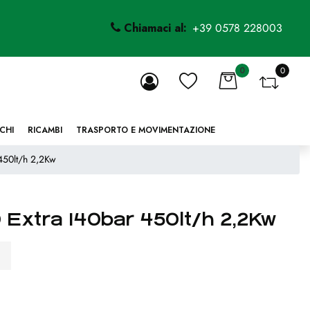
Chiamaci al:
+39 0578 228003
0
0
li.
CHI
RICAMBI
TRASPORTO E MOVIMENTAZIONE
450lt/h 2,2Kw
 Extra 140bar 450lt/h 2,2Kw