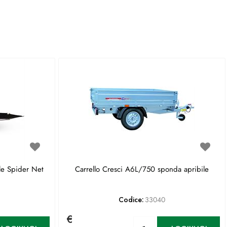
le Spider Net
Carrello Cresci A6L/750 sponda apribile
Codice:
33040
€
antità
Quantità