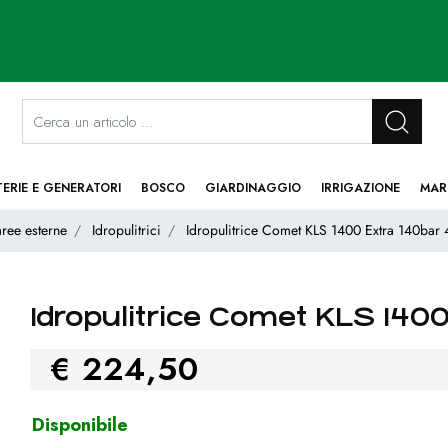
La modifica di un filtro aggiorna automaticamente gli altri filtri disponibi
TERIE E GENERATORI
BOSCO
GIARDINAGGIO
IRRIGAZIONE
MAR
aree esterne
Idropulitrici
Idropulitrice Comet KLS 1400 Extra 140bar 
Idropulitrice Comet KLS 1400
€ 224,50
Disponibile