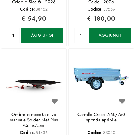
Caldo e Siccità - 2026
Caldo - 2026
Codice:
38462
Codice:
37559
€ 54,90
€ 180,00
Quantità
Quantità
AGGIUNGI
AGGIUNGI
Ombrello raccolta olive
Carrello Cresci A6L/750
manuale Spider Net Plus
sponda apribile
70cmx7,5mt
Codice:
54436
Codice:
33040