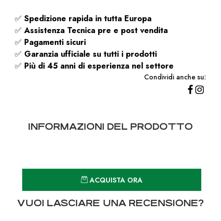
✅
Spedizione rapida
in tutta Europa
✅
Assistenza Tecnica pre e post vendita
✅
Pagamenti sicuri
✅
Garanzia ufficiale su tutti i prodotti
✅
Più di 45 anni di esperienza nel settore
Condividi anche su:
INFORMAZIONI DEL PRODOTTO
Quantità
ACQUISTA ORA
VUOI LASCIARE UNA RECENSIONE?