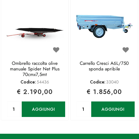
Ombrello raccolta olive
Carrello Cresci A6L/750
manuale Spider Net Plus
sponda apribile
70cmx7,5mt
Codice:
54436
Codice:
33040
€ 2.190,00
€ 1.856,00
Quantità
Quantità
AGGIUNGI
AGGIUNGI