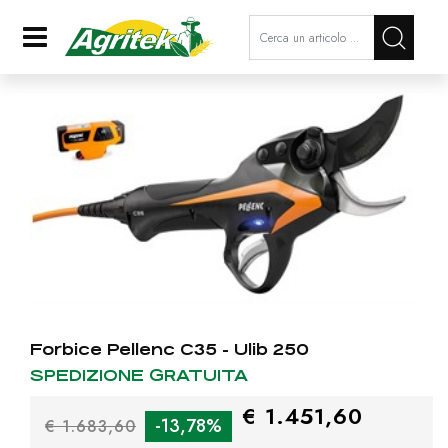
La modifica di un filtro aggiorna a
Open
Forbice Pellenc C35 - Ulib 250
SPEDIZIONE GRATUITA
€ 1.451,60
-13,78%
€ 1.683,60