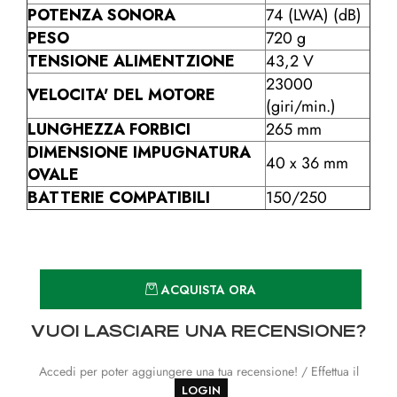
POTENZA SONORA
74
(LWA) (dB)
PESO
720 g
TENSIONE ALIMENTZIONE
43,2 V
23000
VELOCITA' DEL MOTORE
(giri/min.)
LUNGHEZZA FORBICI
265 mm
DIMENSIONE IMPUGNATURA
40 x 36 mm
OVALE
BATTERIE COMPATIBILI
150/250
Quantità
ACQUISTA ORA
VUOI LASCIARE UNA RECENSIONE?
Accedi per poter aggiungere una tua recensione! / Effettua il
LOGIN