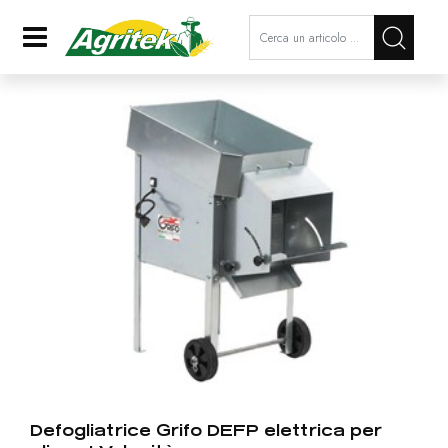
La modifica di un filtro aggiorna a
Open
Defogliatrice Grifo DEFP elettrica per