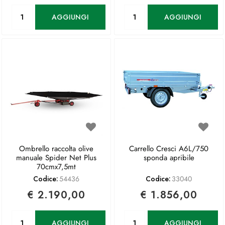
Quantità
Quantità
AGGIUNGI
AGGIUNGI
Ombrello raccolta olive
Carrello Cresci A6L/750
manuale Spider Net Plus
sponda apribile
70cmx7,5mt
Codice:
54436
Codice:
33040
€ 2.190,00
€ 1.856,00
Quantità
Quantità
AGGIUNGI
AGGIUNGI