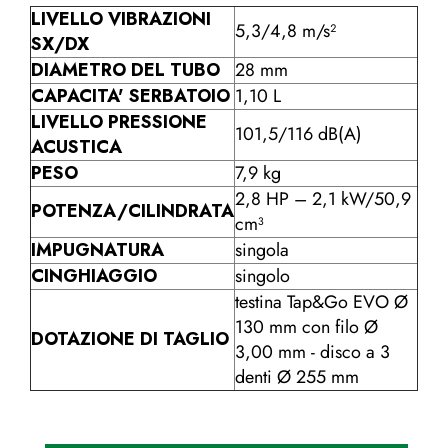
LIVELLO VIBRAZIONI
5,3/4,8 m/s²
SX/DX
DIAMETRO DEL TUBO
28 mm
CAPACITA' SERBATOIO
1,10 L
LIVELLO PRESSIONE
101,5/116 dB(A)
ACUSTICA
PESO
7,9 kg
2,8 HP – 2,1 kW/50,9
POTENZA/CILINDRATA
cm³
IMPUGNATURA
singola
CINGHIAGGIO
singolo
testina Tap&Go EVO Ø
130 mm con filo Ø
DOTAZIONE DI TAGLIO
3,00 mm - disco a 3
denti Ø 255 mm