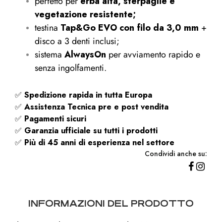
perfetto per
erba alta, sterpaglie e
vegetazione resistente;
testina
Tap&Go EVO con filo da 3,0 mm
+
disco a 3 denti inclusi;
sistema
AlwaysOn
per avviamento rapido e
senza ingolfamenti.
✅
Spedizione rapida
in tutta Europa
✅
Assistenza Tecnica pre e post vendita
✅
Pagamenti sicuri
✅
Garanzia ufficiale su tutti i prodotti
✅
Più di 45 anni di esperienza nel settore
Condividi anche su:
INFORMAZIONI DEL PRODOTTO