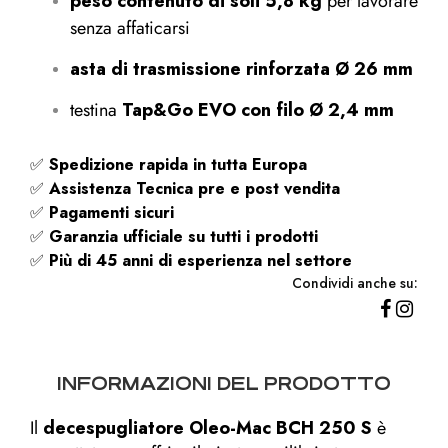
peso contenuto di soli 5,8 kg
per lavorare
senza affaticarsi
asta di trasmissione rinforzata Ø 26 mm
testina
Tap&Go EVO con filo Ø 2,4 mm
✅
Spedizione rapida
in tutta Europa
✅
Assistenza Tecnica pre e post vendita
✅
Pagamenti sicuri
✅
Garanzia ufficiale su tutti i prodotti
✅
Più di 45 anni di esperienza nel settore
Condividi anche su:
INFORMAZIONI DEL PRODOTTO
Il
decespugliatore Oleo-Mac BCH 250 S
è