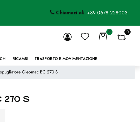
Chiamaci al:
+39 0578 228003
0
0
li.
CHI
RICAMBI
TRASPORTO E MOVIMENTAZIONE
spugliatore Oleomac BC 270 S
 270 S