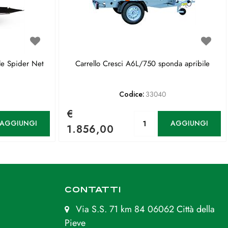
le Spider Net
Carrello Cresci A6L/750 sponda apribile
Codice:
33040
€
antità
Quantità
AGGIUNGI
AGGIUNGI
1.856,00
CONTATTI
Via S.S. 71 km 84 06062 Città della
Pieve