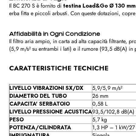
Il BC 270 S è fornito di
testina Load&Go Ø 130 mm
erba fitta e piccoli arbusti. Con queste dotazioni, copr
Affidabilità in Ogni Condizione
Il filtro aria ampio, in carta ad alta capacità filtrante,
(5,9 m/s² su entrambi i lati) e il rumore (93,5 dB(A) in
CARATTERISTICHE TECNICHE
LIVELLO VIBRAZIONI SX/DX
5,9/5,9 m/s²
DIAMETRO DEL TUBO
26 mm
CAPACITA' SERBATOIO
0,58 L
LIVELLO PRESSIONE ACUSTICA
93,5/102,8 dB(A)
PESO
5,7 kg
POTENZA/CILINDRATA
1,3 HP – 1 kW/27
IMPUGNATURA
Singola