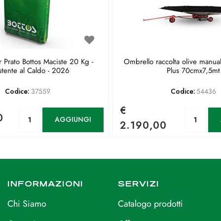
 Prato Bottos Maciste 20 Kg -
Ombrello raccolta olive manua
stente al Caldo - 2026
Plus 70cmx7,5mt
Codice:
37559
Codice:
54436
€
Quantità
Qu
0
AGGIUNGI
2.190,00
INFORMAZIONI
SERVIZI
Chi Siamo
Catalogo prodotti