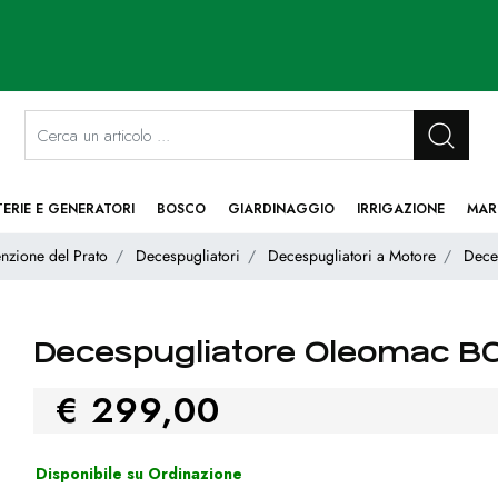
La modifica di un filtro aggiorna automaticamente gli altri filtri disponibi
TERIE E GENERATORI
BOSCO
GIARDINAGGIO
IRRIGAZIONE
MAR
nzione del Prato
Decespugliatori
Decespugliatori a Motore
Dece
Decespugliatore Oleomac BC
€ 299,00
Disponibile su Ordinazione