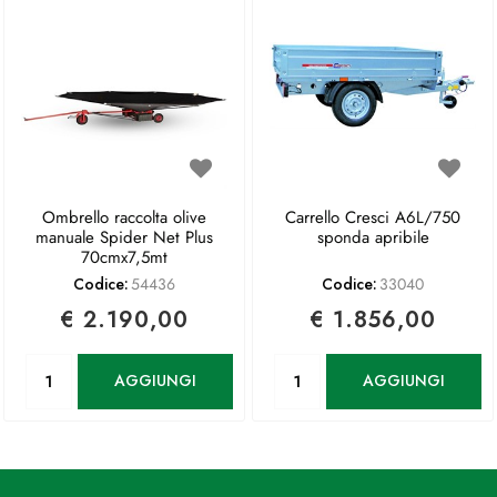
Ombrello raccolta olive
Carrello Cresci A6L/750
manuale Spider Net Plus
sponda apribile
70cmx7,5mt
Codice:
54436
Codice:
33040
€ 2.190,00
€ 1.856,00
Quantità
Quantità
AGGIUNGI
AGGIUNGI