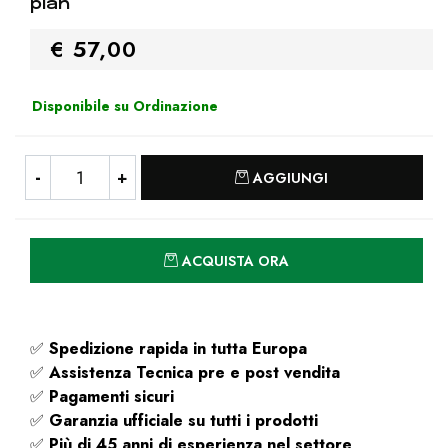
plan
€ 57,00
Disponibile su Ordinazione
Quantità
AGGIUNGI
Quantità
ACQUISTA ORA
✅
Spedizione rapida
in tutta Europa
✅
Assistenza Tecnica pre e post vendita
✅
Pagamenti sicuri
✅
Garanzia ufficiale su tutti i prodotti
✅
Più di 45 anni di esperienza nel settore